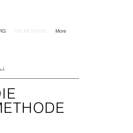
RG
DIE METHODE
More
ack
IE
METHODE