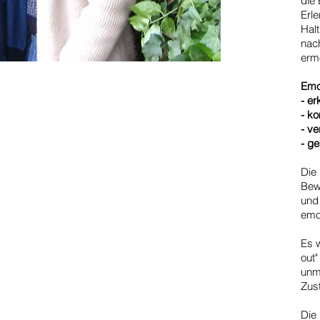
die
Erl
Hal
nac
erm
Emo
- er
- k
- v
- g
Die
Bew
und
emot
Es 
out"
unmi
Zus
Die