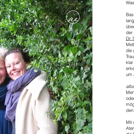
Was
Bas
lang
übe
der
Dr.
Met
die
Trau
kla
erke
um 
alb
Men
oder
mög
den
Mit
Atem