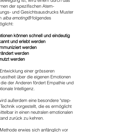
 Bewegung ist, wird einem durch das
ernen der spezifischen Atem-
tungs- und Gesichtsausdrucks Muster
h
alba emoting®
folgendes
öglicht:
tionen können schnell und eindeutig
kannt und erlebt werden
ommuniziert werden
erändert werden
enutzt werden
 Entwicklung einer grösseren
usstheit über die eigenen Emotionen
 die der Anderen fördert Empathie und
ionale Intelligenz.
wird außerdem eine besondere "step-
 Technik vorgestellt, die es ermöglicht
ttelbar in einen neutralen emotionalen
tand zurück zu kehren.
 Methode erwies sich anfänglich vor