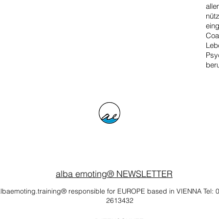
alle
nütz
eing
Coac
Lebe
Psy
beru
alba emoting® NEWSLETTER
lbaemoting.training® responsible for EUROPE based in VIENNA Tel: 
2613432