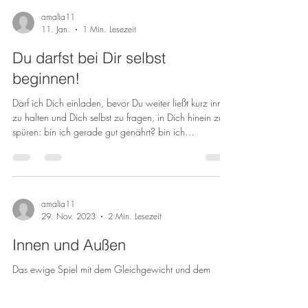
Atemzyklus. Einatmen. Ausatmen. … aus ALT wurde
NEU und aus NEU wurde ALT. Wir machen es rund
amalia11
11. Jan.
1 Min. Lesezeit
23.000 Mal am Tag – es hält uns am Leben. Es ist
unser Leben! Ich wer
Du darfst bei Dir selbst
beginnen!
Darf ich Dich einladen, bevor Du weiter ließt kurz inne
zu halten und Dich selbst zu fragen, in Dich hinein zu
spüren: bin ich gerade gut genährt? bin ich
ausgeglichen und gut bei mir? fühle ich mich wohl und
in einer guten Verbindung mit meinem Innersten, so daß
ich in Leichtigkeit den Kindern (und vielleicht sind es
manchmal nicht nur die Kinder, sondern auch andere
Erwachsene in Deinem Umfeld) das geben kann was
amalia11
29. Nov. 2023
2 Min. Lesezeit
sie gerade brauchen? Was hast Du in Dir gehört? Ja,
Nein, ich
Innen und Außen
Das ewige Spiel mit dem Gleichgewicht und dem
Ungleichgewicht. Wenn wir die Augen schließen und
es in uns ganz still werden lassen, den...